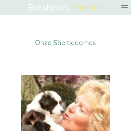
Bresbears
Shelties
Ga
direct
naar
de
hoofdinhoud
Onze Sheltiedames